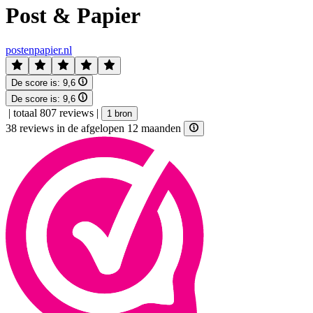
Post & Papier
postenpapier.nl
De score is:
9,6
De score is:
9,6
|
totaal 807 reviews
|
1 bron
38 reviews in de afgelopen 12 maanden