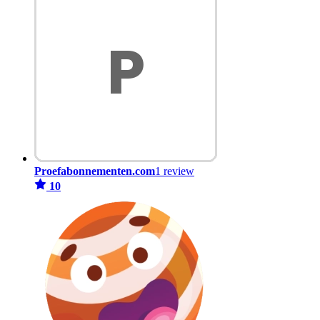
Proefabonnementen.com
1 review
10