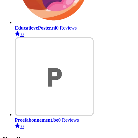
EducatievePoster.nl
0 Reviews
0
Proefabonnement.be
0 Reviews
0