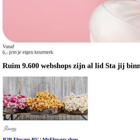
Vanaf
p/m
je eigen keurmerk
6,-
Ruim 9.600 webshops zijn al lid
Sta jij bin
B2B Flowers BV | MyFlowers.shop