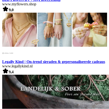
www.myflowers.shop
9,0
Legally Kind | On-trend sieraden & gepersonaliseerde cadeaus
www.legallykind.nl
9,4