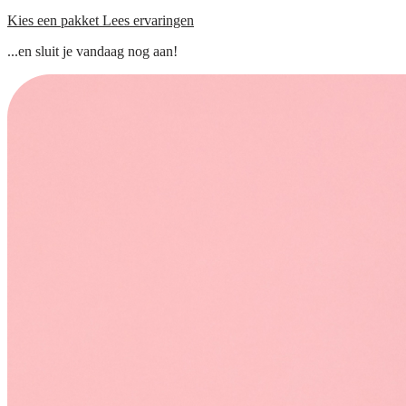
Kies een pakket
Lees ervaringen
...en sluit je vandaag nog aan!