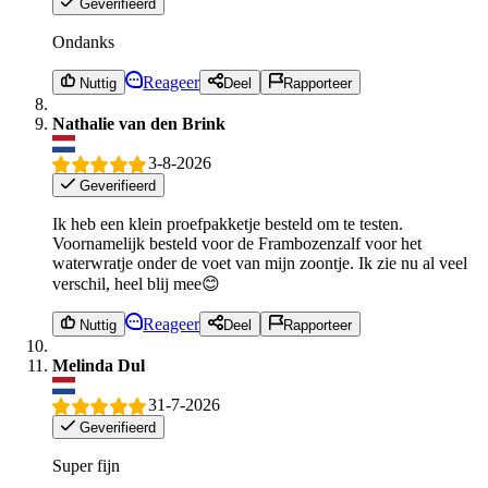
Geverifieerd
Ondanks
Reageer
Nuttig
Deel
Rapporteer
Nathalie van den Brink
3-8-2026
Geverifieerd
Ik heb een klein proefpakketje besteld om te testen.
Voornamelijk besteld voor de Frambozenzalf voor het
waterwratje onder de voet van mijn zoontje. Ik zie nu al veel
verschil, heel blij mee😊
Reageer
Nuttig
Deel
Rapporteer
Melinda Dul
31-7-2026
Geverifieerd
Super fijn