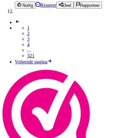
Reageer
Nuttig
Deel
Rapporteer
1
2
3
4
...
321
Volgende pagina