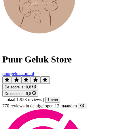
Puur Geluk Store
puurgelukstore.nl
De score is:
9,8
De score is:
9,8
|
totaal 1.923 reviews
|
1 bron
770 reviews in de afgelopen 12 maanden