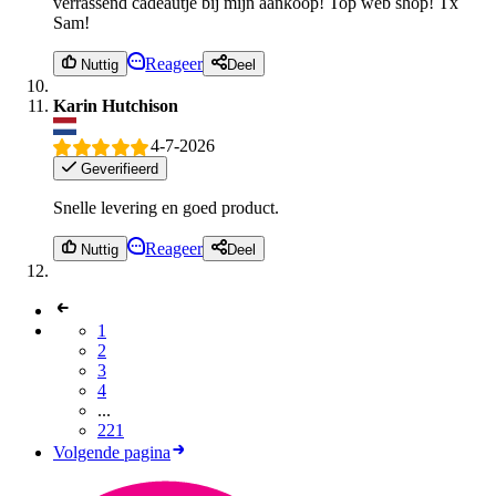
verrassend cadeautje bij mijn aankoop! Top web shop! Tx
Sam!
Reageer
Nuttig
Deel
Karin Hutchison
4-7-2026
Geverifieerd
Snelle levering en goed product.
Reageer
Nuttig
Deel
1
2
3
4
...
221
Volgende pagina