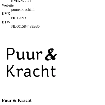
0294-266321
Website
puurenkracht.nl
KVK
60112093
BTW
NL001584489B30
Puur & Kracht