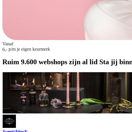
Vanaf
p/m
je eigen keurmerk
6,-
Ruim 9.600 webshops zijn al lid
Sta jij bin
Scentchips®