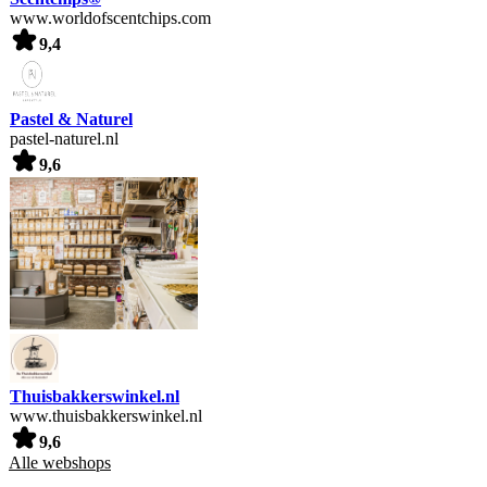
www.worldofscentchips.com
9,4
Pastel & Naturel
pastel-naturel.nl
9,6
Thuisbakkerswinkel.nl
www.thuisbakkerswinkel.nl
9,6
Alle webshops