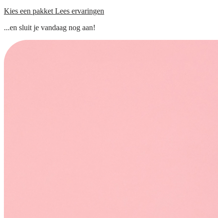
Kies een pakket
Lees ervaringen
...en sluit je vandaag nog aan!