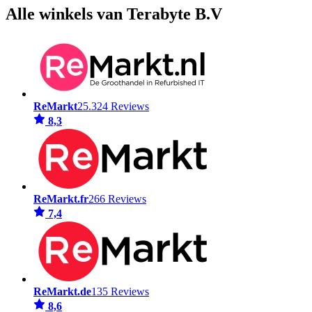
Alle winkels van Terabyte B.V
ReMarkt
25.324 Reviews
8,3
ReMarkt.fr
266 Reviews
7,4
ReMarkt.de
135 Reviews
8,6