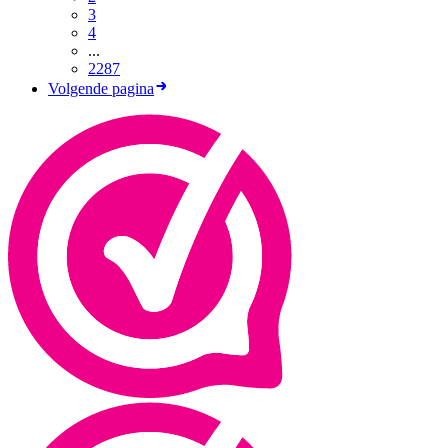
3
4
...
2287
Volgende pagina