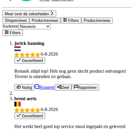
Meer over de zekerheden
Shopreviews
Productreviews
Filters
Productreviews
Sorteren
Filters
jorick banning
6-8-2026
Geverifieerd
Remark altijd top! Heb nog geen slecht product ontvangen!
Tevens is omruilen zo gedaan.
Reageer
Nuttig
Deel
Rapporteer
brent aerts
6-8-2026
Geverifieerd
Het werkt heel goed top service mooi ingepakt en geleverd