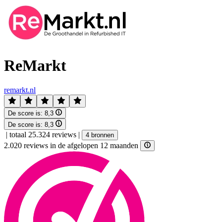
ReMarkt
remarkt.nl
De score is:
8,3
De score is:
8,3
|
totaal 25.324 reviews
|
4 bronnen
2.020 reviews in de afgelopen 12 maanden