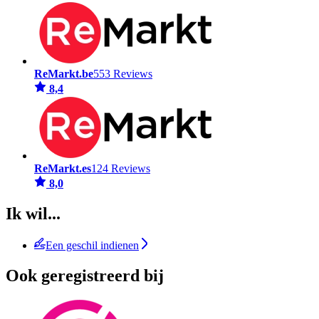
ReMarkt.be
553 Reviews
8,4
ReMarkt.es
124 Reviews
8,0
Ik wil...
Een geschil indienen
Ook geregistreerd bij