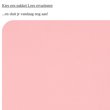
Kies een pakket
Lees ervaringen
...en sluit je vandaag nog aan!