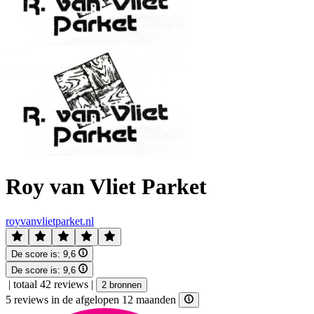
Roy van Vliet Parket
royvanvlietparket.nl
De score is:
9,6
De score is:
9,6
|
totaal 42 reviews
|
2 bronnen
5 reviews in de afgelopen 12 maanden