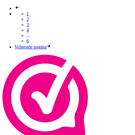
1
2
3
4
...
6
Volgende pagina