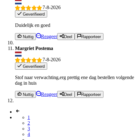
7-8-2026
Geverifieerd
Duidelijk en goed
Reageer
Nuttig
Deel
Rapporteer
Margriet Postema
7-8-2026
Geverifieerd
Stof naar verwachting,erg prettig ene dag bestellen volgende
dag in huis
Reageer
Nuttig
Deel
Rapporteer
1
2
3
4
...