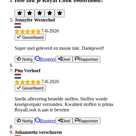
Hoe zou je Royal Look beoordelen?
Jennyfer Westerhof
7-8-2026
Geverifieerd
Super snel geleverd en mooie tule. Dankjewel!
Reageer
Nuttig
Deel
Rapporteer
Pim Verhoef
7-8-2026
Geverifieerd
Snelle aflevering bestelde stoffen. Stoffen worde
keurigverpakt verzonden. Kwaliteit stoffen is prima.
RoyalLook is aan te bevelen
Reageer
Nuttig
Deel
Rapporteer
Johannetta verschuren