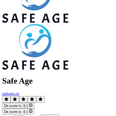
Safe Age
safeage.eu
De score is:
9,1
De score is:
9,1