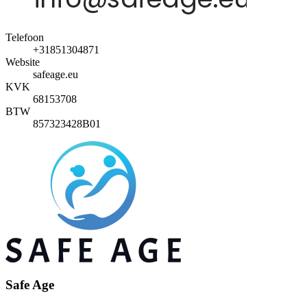
Telefoon
+31851304871
Website
safeage.eu
KVK
68153708
BTW
857323428B01
Safe Age