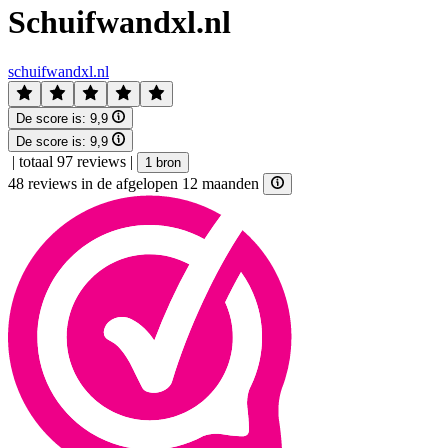
Schuifwandxl.nl
schuifwandxl.nl
De score is:
9,9
De score is:
9,9
|
totaal 97 reviews
|
1 bron
48 reviews in de afgelopen 12 maanden