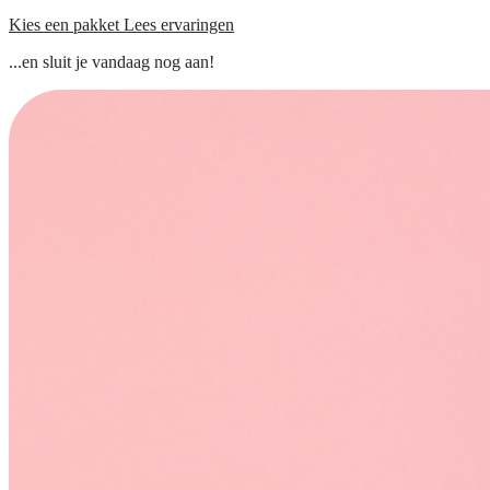
Kies een pakket
Lees ervaringen
...en sluit je vandaag nog aan!