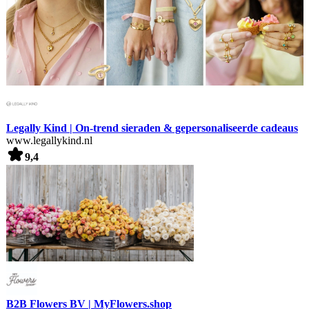
Legally Kind | On-trend sieraden & gepersonaliseerde cadeaus
www.legallykind.nl
9,4
B2B Flowers BV | MyFlowers.shop