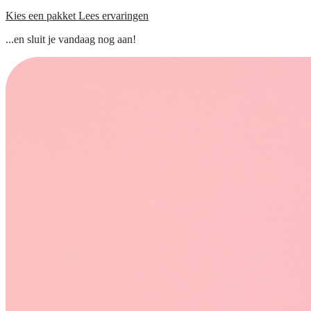
Kies een pakket
Lees ervaringen
...en sluit je vandaag nog aan!