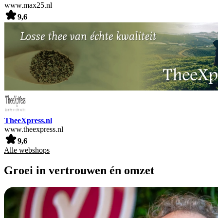
www.max25.nl
9,6
TheeXpress.nl
www.theexpress.nl
9,6
Alle webshops
Groei in vertrouwen én omzet