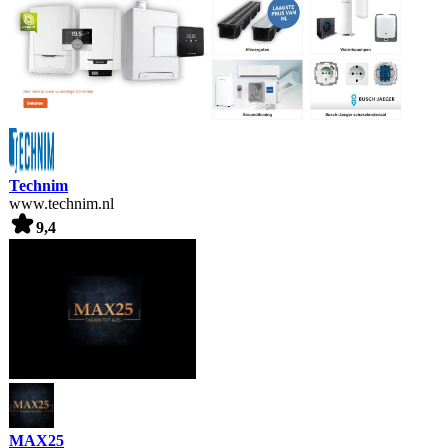
Technim
www.technim.nl
9,4
MAX25