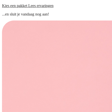
Kies een pakket
Lees ervaringen
...en sluit je vandaag nog aan!