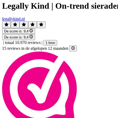
Legally Kind | On-trend sierad
legallykind.nl
De score is:
9,4
De score is:
9,4
|
totaal 10.970 reviews
|
1 bron
15 reviews in de afgelopen 12 maanden