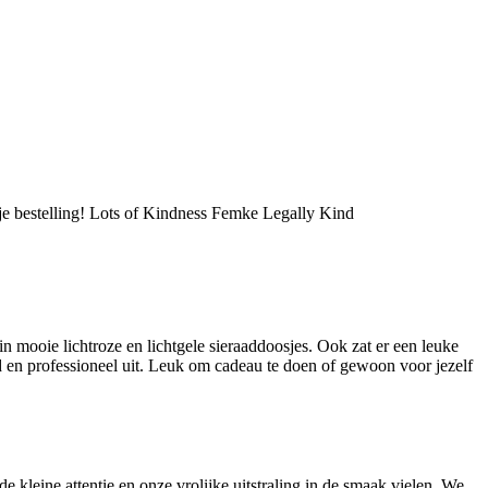
je bestelling! Lots of Kindness Femke Legally Kind
 in mooie lichtroze en lichtgele sieraaddoosjes. Ook zat er een leuke
gd en professioneel uit. Leuk om cadeau te doen of gewoon voor jezelf
e kleine attentie en onze vrolijke uitstraling in de smaak vielen. We