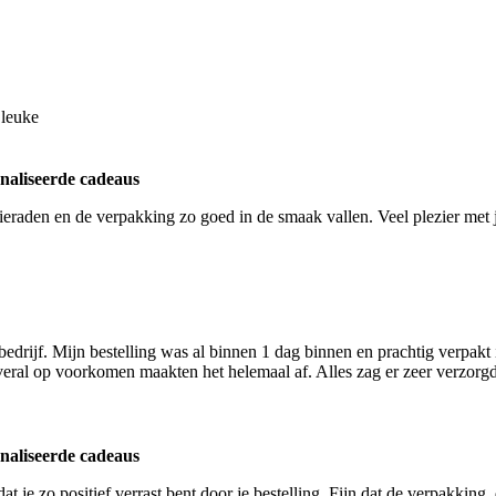
 leuke
naliseerde cadeaus
eraden en de verpakking zo goed in de smaak vallen. Veel plezier met 
 bedrijf. Mijn bestelling was al binnen 1 dag binnen en prachtig verpakt
 overal op voorkomen maakten het helemaal af. Alles zag er zeer verzor
naliseerde cadeaus
je zo positief verrast bent door je bestelling. Fijn dat de verpakking, d