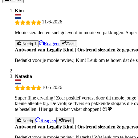
Kim
11-6-2026
Mooie sieraden en snel geleverd in mooie verpakkingen. Super
Reageer
Nuttig 1
Deel
Antwoord van Legally Kind | On-trend sieraden & geperso
Bedankt voor je mooie review, Kim! Leuk om te horen dat de si
Natasha
10-6-2026
Super fijne ervaring! Zeer positief verrast door dit mooie jonge
kleine attentie bij. De vrolijke flyers en pakkende slogans die
te bestellen. Hier ga ik zeker vaker shoppen! 😊💖
Reageer
Nuttig
Deel
Antwoord van Legally Kind | On-trend sieraden & geperso
Bedankt voor je mooie review, Natasha! Wat leuk om te horen dat 