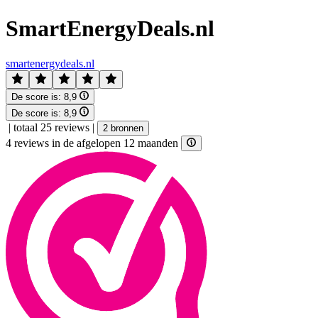
SmartEnergyDeals.nl
smartenergydeals.nl
De score is:
8,9
De score is:
8,9
|
totaal 25 reviews
|
2 bronnen
4 reviews in de afgelopen 12 maanden