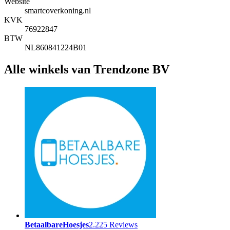
Website
smartcoverkoning.nl
KVK
76922847
BTW
NL860841224B01
Alle winkels van Trendzone BV
BetaalbareHoesjes
2.225 Reviews