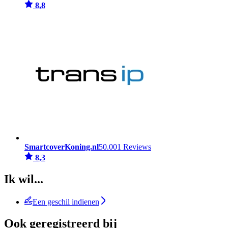
8,8
SmartcoverKoning.nl
50.001 Reviews
8,3
Ik wil...
Een geschil indienen
Ook geregistreerd bij