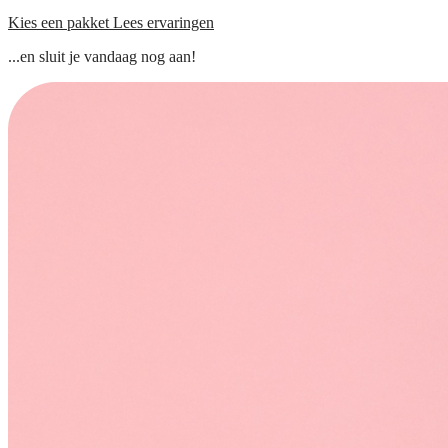
Kies een pakket
Lees ervaringen
...en sluit je vandaag nog aan!