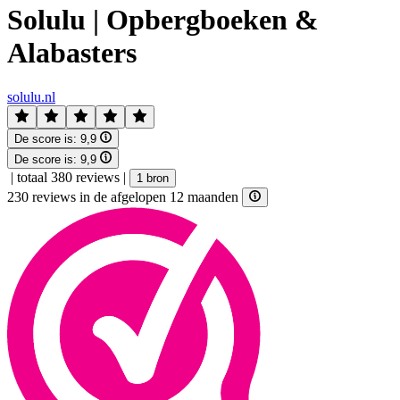
Solulu | Opbergboeken &
Alabasters
solulu.nl
De score is:
9,9
De score is:
9,9
|
totaal 380 reviews
|
1 bron
230 reviews in de afgelopen 12 maanden