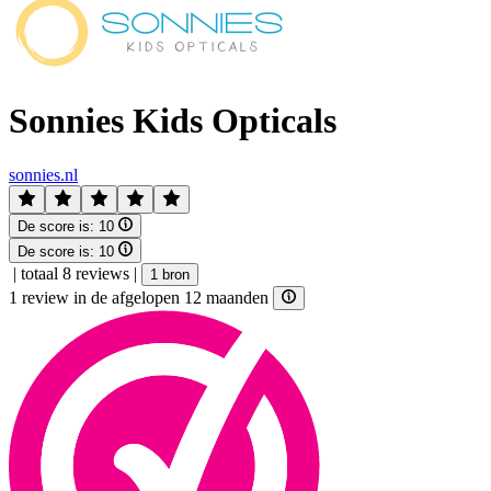
Sonnies Kids Opticals
sonnies.nl
De score is:
10
De score is:
10
|
totaal 8 reviews
|
1 bron
1 review in de afgelopen 12 maanden