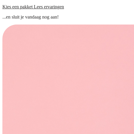
Kies een pakket
Lees ervaringen
...en sluit je vandaag nog aan!