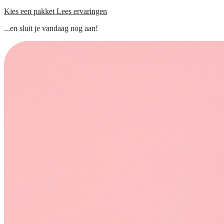
Kies een pakket
Lees ervaringen
...en sluit je vandaag nog aan!