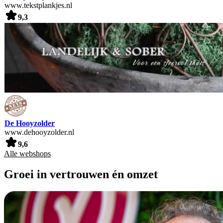
www.tekstplankjes.nl
9,3
De Hooyzolder
www.dehooyzolder.nl
9,6
Alle webshops
Groei in vertrouwen én omzet