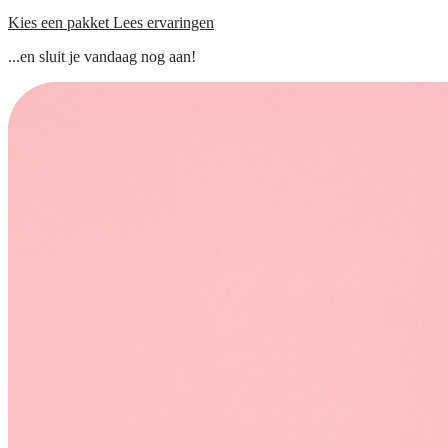
Kies een pakket
Lees ervaringen
...en sluit je vandaag nog aan!