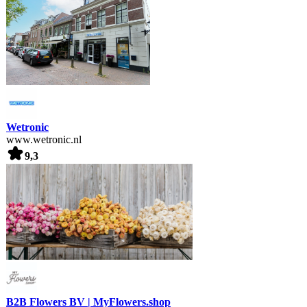
Wetronic
www.wetronic.nl
9,3
B2B Flowers BV | MyFlowers.shop