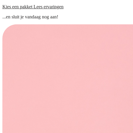
Kies een pakket
Lees ervaringen
...en sluit je vandaag nog aan!