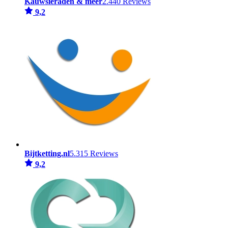
Kauwsieraden & meer
2.440 Reviews
9,2
Bijtketting.nl
5.315 Reviews
9,2