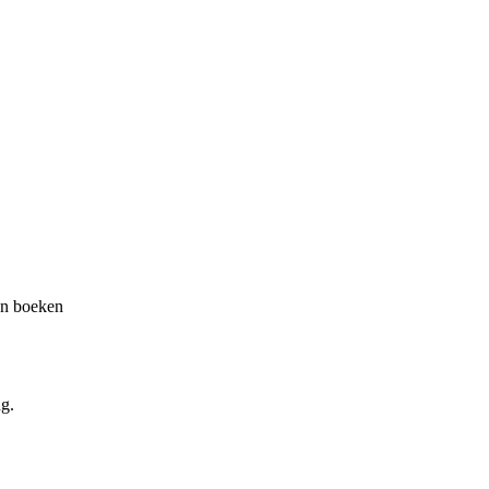
an boeken
g.