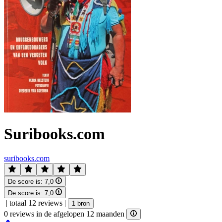
Suribooks.com
suribooks.com
De score is:
7,0
De score is:
7,0
|
totaal 12 reviews
|
1 bron
0 reviews in de afgelopen 12 maanden