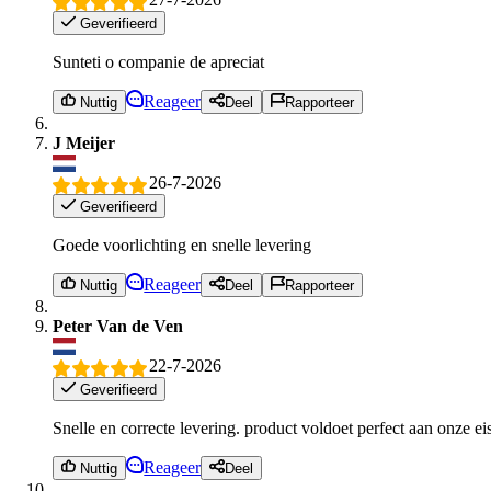
Geverifieerd
Sunteti o companie de apreciat
Reageer
Nuttig
Deel
Rapporteer
J Meijer
26-7-2026
Geverifieerd
Goede voorlichting en snelle levering
Reageer
Nuttig
Deel
Rapporteer
Peter Van de Ven
22-7-2026
Geverifieerd
Snelle en correcte levering. product voldoet perfect aan onze ei
Reageer
Nuttig
Deel