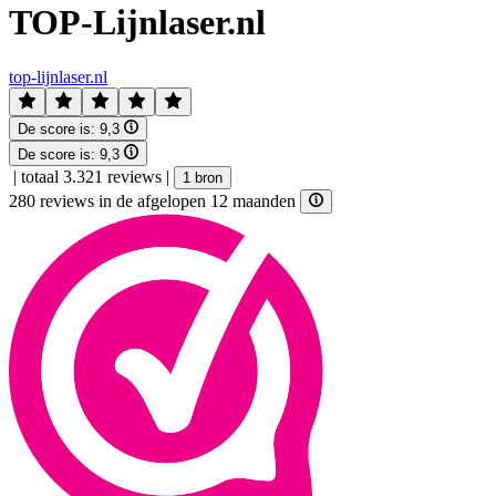
TOP-Lijnlaser.nl
top-lijnlaser.nl
De score is:
9,3
De score is:
9,3
|
totaal 3.321 reviews
|
1 bron
280 reviews in de afgelopen 12 maanden