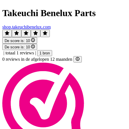
Takeuchi Benelux Parts
shop.takeuchibenelux.com
De score is:
10
De score is:
10
|
totaal 1 reviews
|
1 bron
0 reviews in de afgelopen 12 maanden