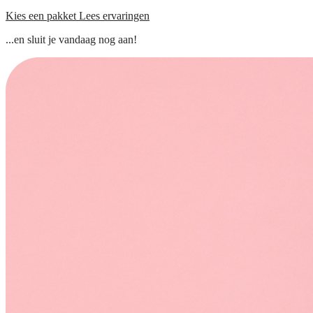
Kies een pakket
Lees ervaringen
...en sluit je vandaag nog aan!