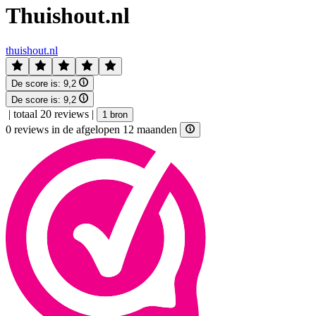
Thuishout.nl
thuishout.nl
De score is:
9,2
De score is:
9,2
|
totaal 20 reviews
|
1 bron
0 reviews in de afgelopen 12 maanden