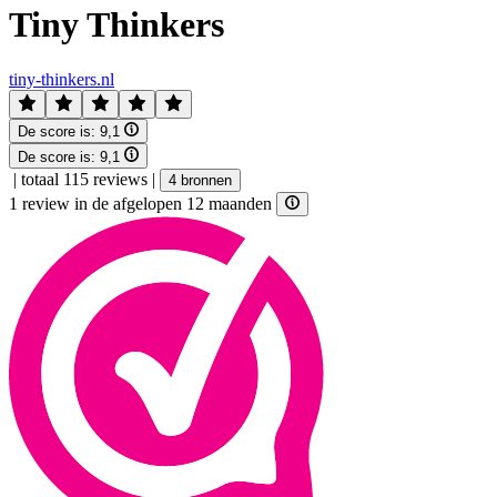
Tiny Thinkers
tiny-thinkers.nl
De score is:
9,1
De score is:
9,1
|
totaal 115 reviews
|
4 bronnen
1 review in de afgelopen 12 maanden