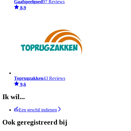
Gaafspeelgoed
97 Reviews
8,9
Toprugzakken
43 Reviews
9,6
Ik wil...
Een geschil indienen
Ook geregistreerd bij