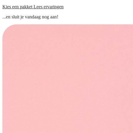
Kies een pakket
Lees ervaringen
...en sluit je vandaag nog aan!