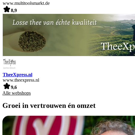
www.multitoolsmarkt.de
8,9
TheeXpress.nl
www.theexpress.nl
9,6
Alle webshops
Groei in vertrouwen én omzet