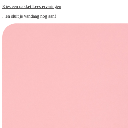
Kies een pakket
Lees ervaringen
...en sluit je vandaag nog aan!