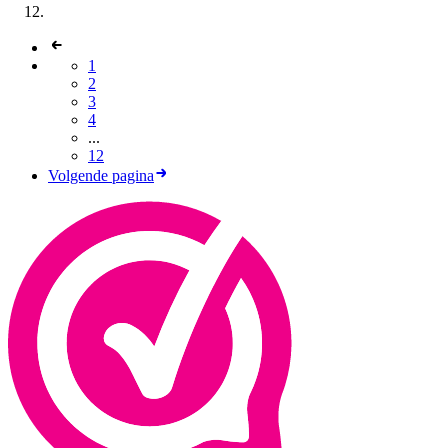
1
2
3
4
...
12
Volgende pagina