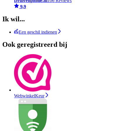
Druivenpitolie.nl
106 Reviews
9,9
Ik wil...
Een geschil indienen
Ook geregistreerd bij
WebwinkelKeur