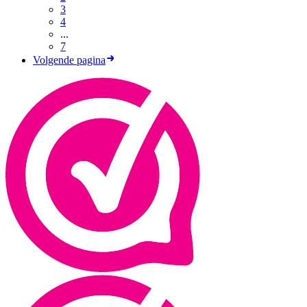
3
4
...
7
Volgende pagina