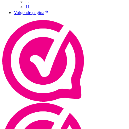
...
11
Volgende pagina