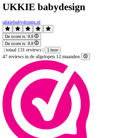
UKKIE babydesign
ukkiebabydesign.nl
De score is:
9,8
De score is:
9,8
|
totaal 131 reviews
|
1 bron
47 reviews in de afgelopen 12 maanden