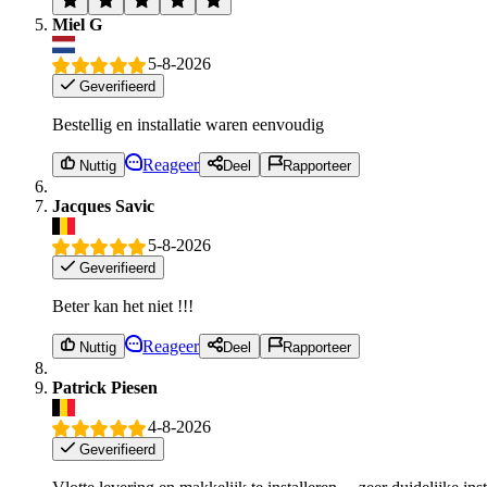
Miel G
5-8-2026
Geverifieerd
Bestellig en installatie waren eenvoudig
Reageer
Nuttig
Deel
Rapporteer
Jacques Savic
5-8-2026
Geverifieerd
Beter kan het niet !!!
Reageer
Nuttig
Deel
Rapporteer
Patrick Piesen
4-8-2026
Geverifieerd