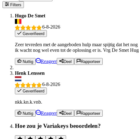
Filters
Hugo De Smet
6-8-2026
Geverifieerd
Zeer tevreden met de aangeboden hulp maar spijtig dat het nog n
ik wacht nog wel even tot de oplossing er is. Vrg De Smet Hug
Reageer
Nuttig
Deel
Rapporteer
Henk Lenssen
6-8-2026
Geverifieerd
nkk.kn.k.vnb.
Reageer
Nuttig
Deel
Rapporteer
Hoe zou je Variakeys beoordelen?