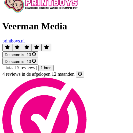
Veerman Media
printboys.nl
De score is:
10
De score is:
10
|
totaal 5 reviews
|
1 bron
4 reviews in de afgelopen 12 maanden