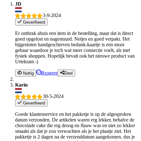
JD
3-9-2024
Geverifieerd
Er ontbrak abuis een item in de bestelling, maar dat is direct
goed opgelost en nagestuurd. Netjes en goed verpakt. Het
bijgesloten handgeschreven bedank-kaartje is een mooi
gebaar waardoor je toch wat meer connectie voelt, als met
fysiek shoppen. Hopelijk bevalt ook het nieuwe product van
Urtekram :)
Reageer
Nuttig
Deel
Karin
30-5-2024
Geverifieerd
Goede klantenservice en het pakketje is op de afgesproken
datum verzonden. De artikelen waren erg lekker, behalve de
chocolade cake die erg droog en flauw was en niet zo lekker
smaakt als dat je zou verwachten als je het plaatje ziet. Het
pakketje is 2 dagen na de verzenddatum aangekomen, dus je