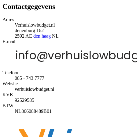
Contactgegevens
Adres
Verhuislowbudget.nl
denenburg 162
2592 AE
den haag
NL
E-mail
Telefoon
085 - 743 7777
Website
verhuislowbudget.nl
KVK
92529585
BTW
NL866088489B01