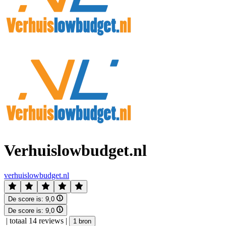
Verhuislowbudget.nl
verhuislowbudget.nl
De score is:
9,0
De score is:
9,0
|
totaal 14 reviews
|
1 bron