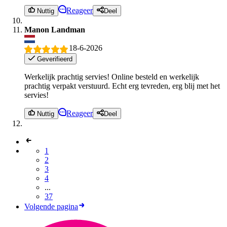
Reageer
Nuttig
Deel
Manon Landman
18-6-2026
Geverifieerd
Werkelijk prachtig servies! Online besteld en werkelijk
prachtig verpakt verstuurd. Echt erg tevreden, erg blij met het
servies!
Reageer
Nuttig
Deel
1
2
3
4
...
37
Volgende pagina