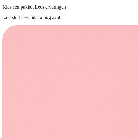
Kies een pakket
Lees ervaringen
...en sluit je vandaag nog aan!