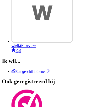
wigli.fr
1 review
9,0
Ik wil...
Een geschil indienen
Ook geregistreerd bij