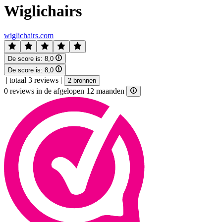
Wiglichairs
wiglichairs.com
De score is:
8,0
De score is:
8,0
|
totaal 3 reviews
|
2 bronnen
0 reviews in de afgelopen 12 maanden