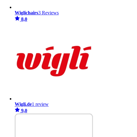
Wiglichairs
3 Reviews
8,0
Wigli.de
1 review
9,0