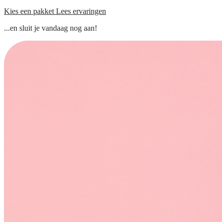
Kies een pakket
Lees ervaringen
...en sluit je vandaag nog aan!