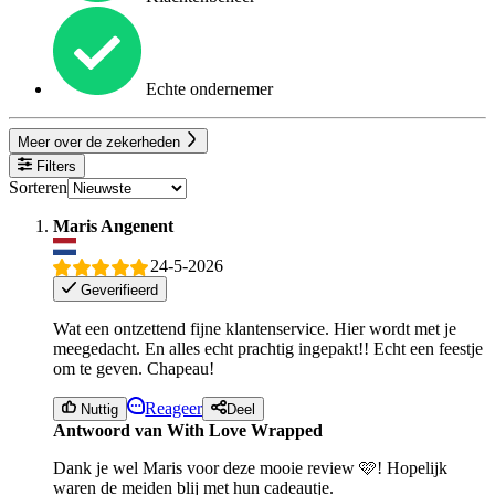
Echte ondernemer
Meer over de zekerheden
Filters
Sorteren
Maris Angenent
24-5-2026
Geverifieerd
Wat een ontzettend fijne klantenservice. Hier wordt met je
meegedacht. En alles echt prachtig ingepakt!! Echt een feestje
om te geven. Chapeau!
Reageer
Nuttig
Deel
Antwoord van With Love Wrapped
Dank je wel Maris voor deze mooie review 🩷! Hopelijk
waren de meiden blij met hun cadeautje.