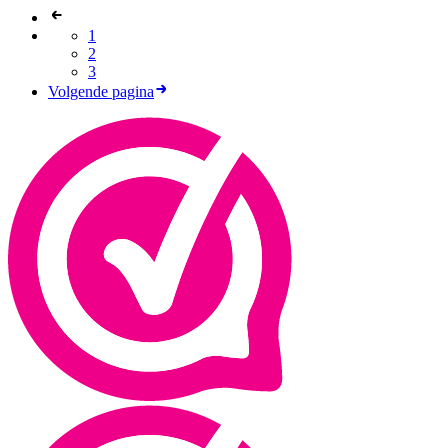
1
2
3
Volgende pagina