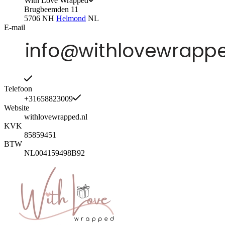
With Love Wrapped
Brugbeemden 11
5706 NH
Helmond
NL
E-mail
Telefoon
+31658823009
Website
withlovewrapped.nl
KVK
85859451
BTW
NL004159498B92