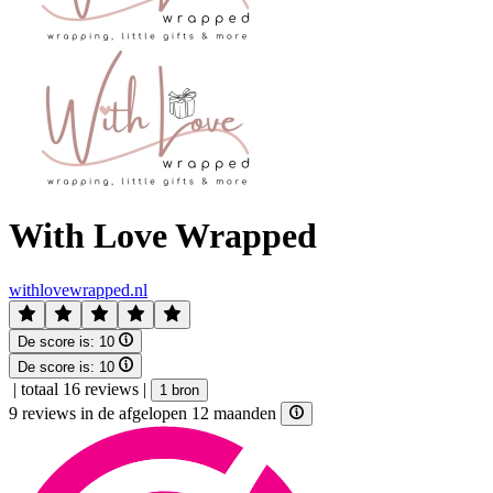
With Love Wrapped
withlovewrapped.nl
De score is:
10
De score is:
10
|
totaal 16 reviews
|
1 bron
9 reviews in de afgelopen 12 maanden