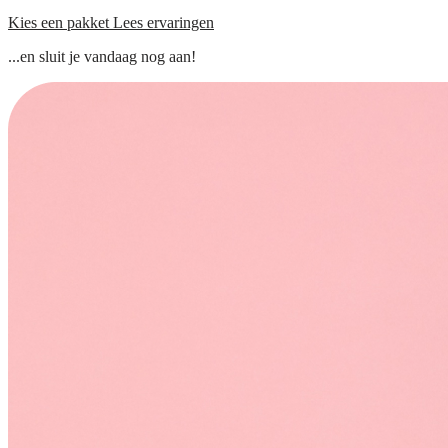
Kies een pakket
Lees ervaringen
...en sluit je vandaag nog aan!